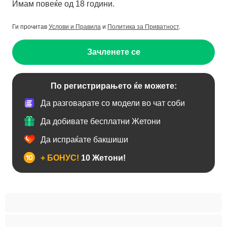
Имам повеќе од 18 години.
Ги прочитав
Услови и Правила
и
Политика за Приватност
.
Зачленете се
По регистрирањето ќе можете:
Да разговарате со модели во чат соби
Да добивате бесплатни Жетони
Да испраќате бакшиши
+ БОНУС!
10 Жетони!
BBW
Азијски