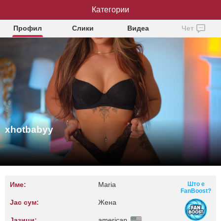
Категории
xhotbabyy
Профил
Слики
Видеа
Чет
xhotbabyy
Име:
Maria
Што е
FanBoost?
Јас сум:
Жена
Јазици:
american