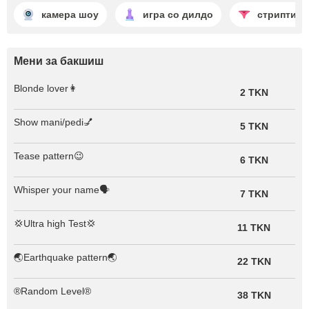
камера шоу
игра со дилдо
стриптиз
Мени за бакшиш
Blonde lover👩
2 TKN
Show mani/pedi💅
5 TKN
Tease pattern😉
6 TKN
Whisper your name🗣️
7 TKN
💢Ultra high Test💢
11 TKN
🌏Earthquake pattern🌏
22 TKN
®Random Level®
38 TKN