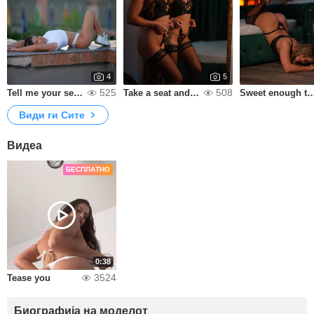
4
5
525
508
Tell me your secret, i ll tell you mine😁
Take a seat and enjoy the view
Sweet enough to te
Види ги Сите
Видеа
БЕСПЛАТНО
0:38
3524
Tease you
Биографија на моделот