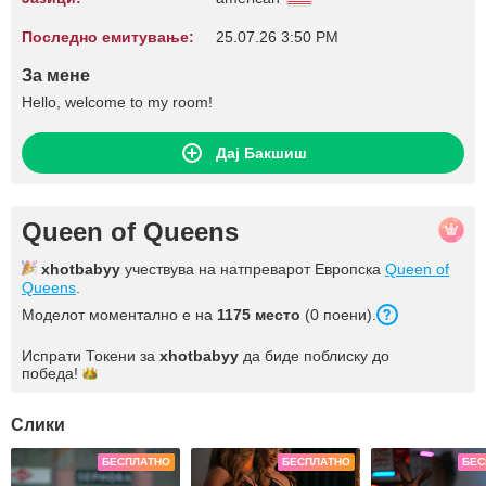
Последно емитување:
25.07.26 3:50 PM
За мене
Hello, welcome to my room!
Дај Бакшиш
Queen of Queens
xhotbabyy
учествува на натпреварот Европска
Queen of
Queens
.
Моделот моментално е на
1175 место
(0 поени).
Испрати Токени за
xhotbabyy
да биде поблиску до
победа!
Слики
БЕСПЛАТНО
БЕСПЛАТНО
БЕС