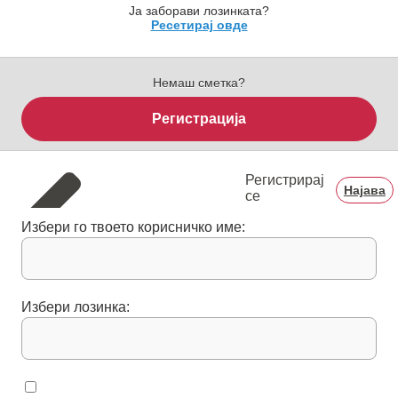
Ја заборави лозинката?
Ресетирај овде
Немаш сметка?
Регистрација
Регистрирај
Најава
се
Избери го твоето корисничко име:
Избери лозинка: