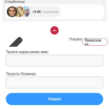
+5.9K
Следбеници
+5.9K
следбеници
Најава
Приклучи
се
Твоето корисничко име:
Твојата Лозинка:
Најава