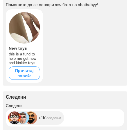
Помогнете да се оствари желбата на
xhotbabyy
!
New toys
this is a fund to
help me get new
and kinkier toys
Прочитај
повеќе
Следени
+1K
Следени
+1K
следења