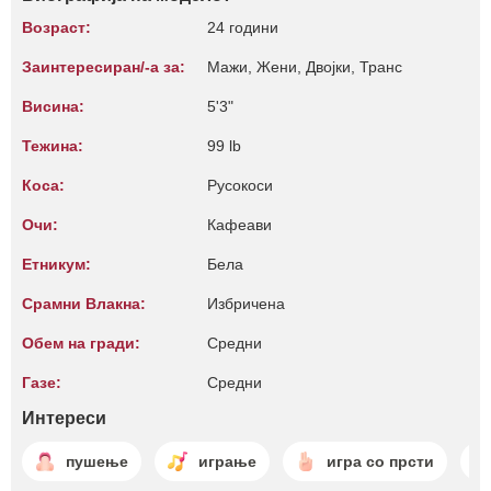
Возраст:
24 години
Заинтересиран/-а за:
Мажи, Жени, Двојки, Транс
Висина:
5'3"
Тежина:
99 lb
Коса:
Русокоси
Очи:
Кафеави
Етникум:
Бела
Срамни Влакна:
Избричена
Обем на гради:
Средни
Газе:
Средни
Интереси
пушење
играње
игра со прсти