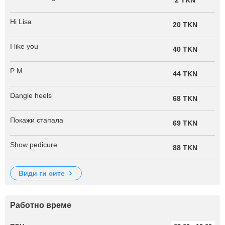
Hi Lisa
20 TKN
I like you
40 TKN
P M
44 TKN
Dangle heels
68 TKN
Покажи стапала
69 TKN
Show pedicure
88 TKN
види ги сите
Работно време