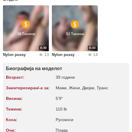
38 Токени
52 Токени
0:30
0:33
13
14
Nylon pussy
Nylon pussy
Биографија на моделот
Возраст:
39 години
Заинтересиран/-а за:
Мажи, Жени, Двојки, Транс
Висина:
5'9"
Тежина:
110 lb
Коса:
Русокоси
Очи:
Плава