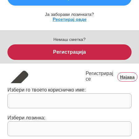
Ја заборави лозинката?
Ресетирај овде
Немаш сметка?
Регистрација
Регистрирај
Најава
се
Избери го твоето корисничко име:
Избери лозинка: