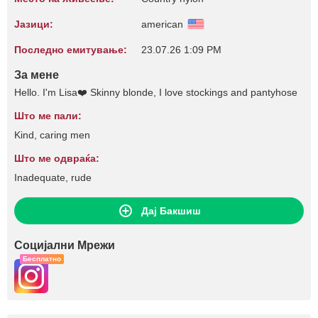
Јазици:
american
Последно емитување:
23.07.26 1:09 PM
За мене
Hello. I'm Lisa❤️ Skinny blonde, I love stockings and pantyhose
Што ме пали:
Kind, caring men
Што ме одвраќа:
Inadequate, rude
Дај Бакшиш
Социјални Мрежи
Бесплатно