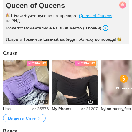
Queen of Queens
Lisa-art
учествува во натпреварот
Queen of Queens
на ЗНД.
Моделот моментално е на
3638 место
(0 поени).
Испрати Токени за
Lisa-art
да биде поблиску до
победа!
Слики
БЕСПЛАТНО
БЕСПЛАТНО
39 Токен
6
6
25578
21207
Lisa
My Photos
Nylon pussy,feet
Види ги Сите
Видеа