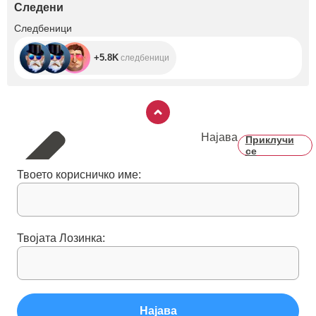
Следени
+5.8K
Следбеници
+5.8K
следбеници
Најава
Приклучи
се
Твоето корисничко име:
Твојата Лозинка:
Најава