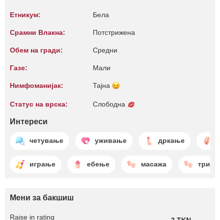
Етникум:
Бела
Срамни Влакна:
Потстрижена
Обем на гради:
Средни
Газе:
Мали
Нимфоманијак:
Тајна
Статус на врска:
Слободна
Интереси
четување
уживање
дркање
играње
ебење
масажа
триењ
Мени за бакшиш
Raise in rating
2 TKN